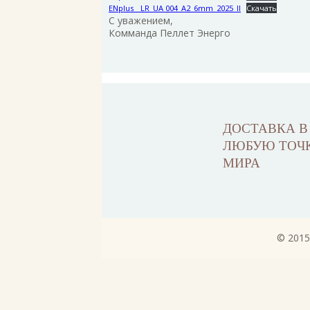
ENplus__LR_UA 004_A2_6mm_2025_II
Скачать
С уважением,
Комманда Пеллет Энерго
ДОСТАВКА В
ЛЮБУЮ ТОЧ
МИРА
© 2015